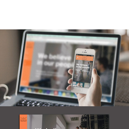
Звоните и пишите нам из
любого города и часового
пояса. Мы рады новым
знакомствам и интересным
задачам!
hello@mart.agency
8-800-333-71-34
Instagram
Behance
Telegram
VK