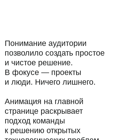
Новые люди —
новые идеи
Для поддержки HR-бренда
мы разработали страницу
«Люди». Живые
фотографии команды
говорят сами за себя: мы
влюблены
в то, что делаем, и
открыты для новых идей.