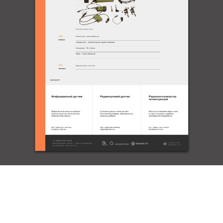
Адаптивность
Техническая часть важна.
Сайт отлично адаптирован
для любых мобильных
устройств. Работа с
контентом тоже обладает
особенностями, например,
позволяет объединять
отдельные подпроекты в