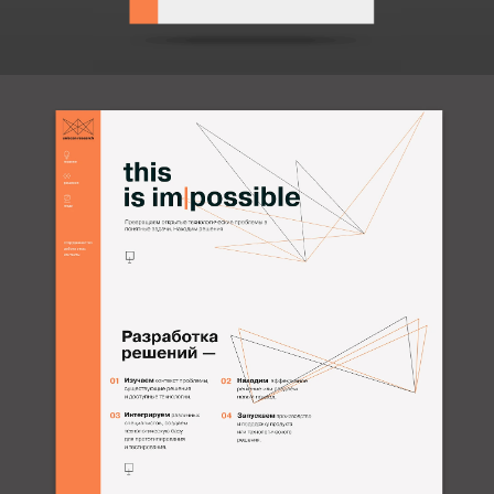
Понимание аудитории
позволило создать простое
и чистое решение.
В фокусе — проекты
и люди. Ничего лишнего.
Анимация на главной
странице раскрывает
подход команды
к решению открытых
технологических проблем.