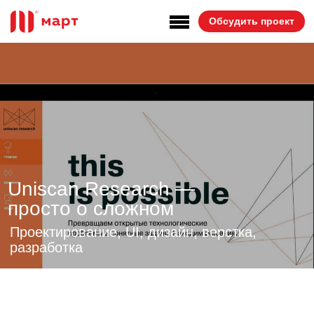
Обсудить проект
Uniscan Research —
просто о сложном
Проектирование, UI, дизайн, верстка,
разработка
uniscan-research.ru
В нескольких страницах мы
рассказали о команде
амбициозных инженеров,
которые каждый день меняют
мир — создают новое железо,