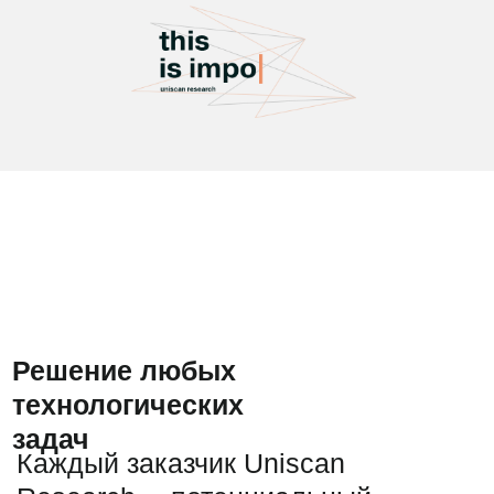
технологических
задач
Каждый заказчик Uniscan
Research —потенциальный
партнер и каждый партнер
это потенциальный
заказчик. Их интересы
пересекаются.
Мы ввели сегмент
«носителей проблемы».
Представитель
государственной
структуры, владелец
бизнеса или руководитель
отдела в крупной компании
— их объединяет наличие
задачи, которую могут
решить в Uniscan
Research.